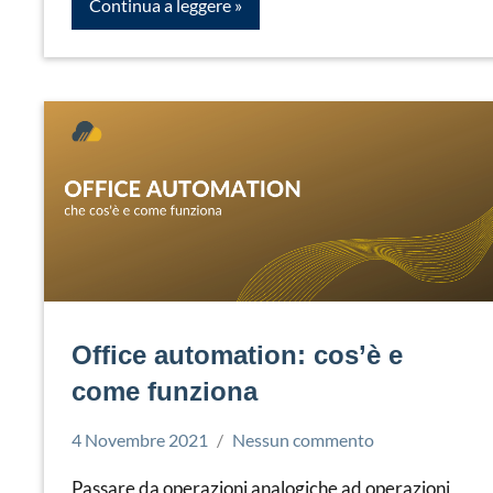
Continua a leggere
Office automation: cos’è e
come funziona
4 Novembre 2021
Nessun commento
Simone
Digitalizzazione
Leorato
Passare da operazioni analogiche ad operazioni