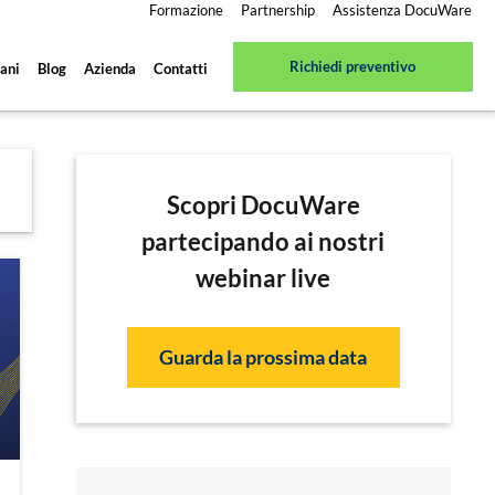
Formazione
Partnership
Assistenza DocuWare
Richiedi preventivo
ani
Blog
Azienda
Contatti
Scopri DocuWare
partecipando ai nostri
webinar live
Guarda la prossima data