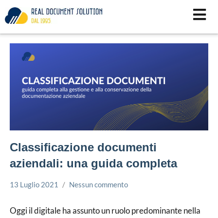
Vai
al
contenuto
Classificazione documenti
aziendali: una guida completa
13 Luglio 2021
Nessun commento
Simone
Conservazione
Leorato
Documenti
Oggi il digitale ha assunto un ruolo predominante nella
Gestione