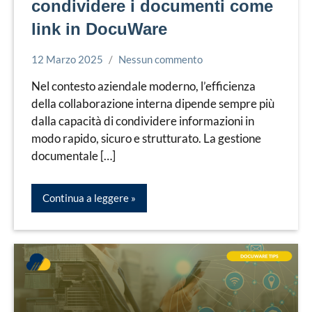
condividere i documenti come
link in DocuWare
12 Marzo 2025
Nessun commento
Bruno
Docuware
Villa
Nel contesto aziendale moderno, l’efficienza
della collaborazione interna dipende sempre più
dalla capacità di condividere informazioni in
modo rapido, sicuro e strutturato. La gestione
documentale […]
Continua a leggere