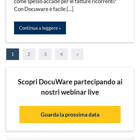
come spesso accade per le fatture ricorrenti?
Con Docuware è facile […]
Continua a leggere
Navigazione
Articolo
1
2
3
4
»
successivo
articoli
Scopri DocuWare partecipando ai
nostri webinar live
Guarda la prossima data