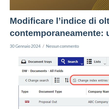
Modificare l’indice di o
contemporaneamente: 
30 Gennaio 2024
Nessun commento
Simone
Docuware
Leorato