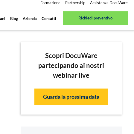
Formazione
Partnership
Assistenza DocuWare
Richiedi preventivo
ani
Blog
Azienda
Contatti
Scopri DocuWare
partecipando ai nostri
webinar live
Guarda la prossima data