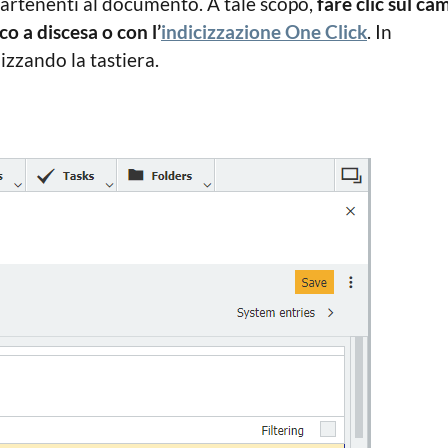
ppartenenti al documento. A tale scopo,
fare clic sul ca
o a discesa o con l’
indicizzazione One Click
. In
lizzando la tastiera.